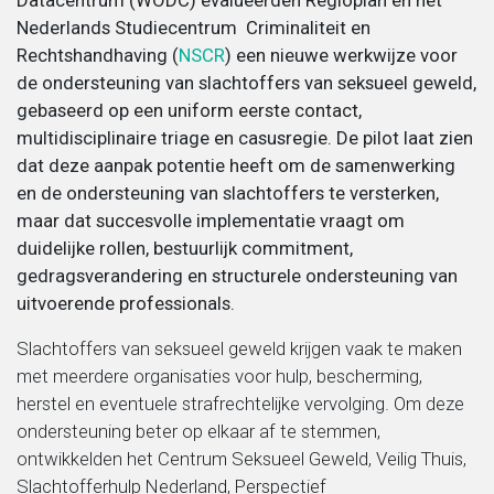
Datacentrum (WODC) evalueerden Regioplan en het
Nederlands Studiecentrum Criminaliteit en
Migratie, integratie en diversiteit
Rechtshandhaving (
NSCR
) een nieuwe werkwijze voor
de ondersteuning van slachtoffers van seksueel geweld,
gebaseerd op een uniform eerste contact,
Onderwijs
multidisciplinaire triage en casusregie. De pilot laat zien
dat deze aanpak potentie heeft om de samenwerking
Ouderen
en de ondersteuning van slachtoffers te versterken,
maar dat succesvolle implementatie vraagt om
Sociaal domein
duidelijke rollen, bestuurlijk commitment,
gedragsverandering en structurele ondersteuning van
uitvoerende professionals.
Veiligheid en recht
Slachtoffers van seksueel geweld krijgen vaak te maken
met meerdere organisaties voor hulp, bescherming,
herstel en eventuele strafrechtelijke vervolging. Om deze
ondersteuning beter op elkaar af te stemmen,
ontwikkelden het Centrum Seksueel Geweld, Veilig Thuis,
Slachtofferhulp Nederland, Perspectief