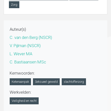
Zorg
Auteur(s)
C. van den Berg (NSCR)
V. Pijlman (NSCR)
L. Wever MA
C. Bastiaansen MSc
Kernwoorden:
Ketenaanpak
Seksueel geweld
slachtofferzorg
Werkvelden:
Veiligheid en recht