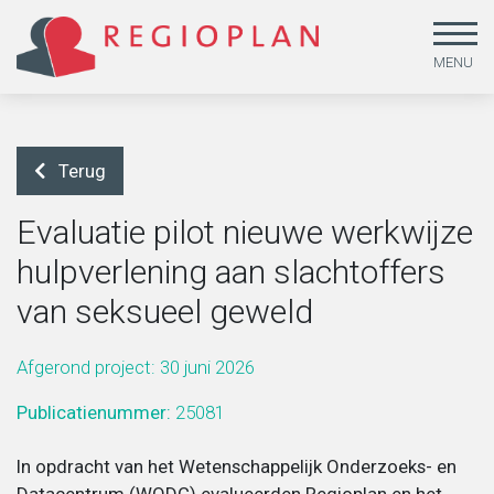
MENU
Terug
Evaluatie pilot nieuwe werkwijze
hulpverlening aan slachtoffers
Arbeid en sociale zekerheid
Beleidsonderzoek
Missie
van seksueel geweld
Gendergelijkheid, lhbtiq+ en emancipatie
Beleid uitvoeren
MVO & kwaliteit
Afgerond project: 30 juni 2026
Publicatienummer:
25081
Jeugd
Beleid ontwikkelen
Medewerkers
In opdracht van het Wetenschappelijk Onderzoeks- en
Leefstijl en duurzaamheid
Dataoplossingen
Werken bij