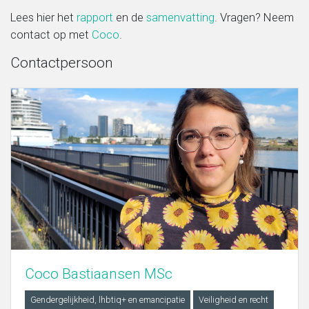
Lees hier het
rapport
en de
samenvatting
. Vragen? Neem
contact op met
Coco
.
Contactpersoon
Coco Bastiaansen MSc
Gendergelijkheid, lhbtiq+ en emancipatie
Veiligheid en recht