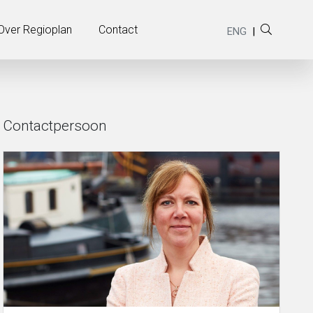
Weergave Widgets Footer punchline
Over Regioplan
Contact
ENG
|
Contactpersoon