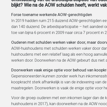
blijkt? Wie na de AOW schulden heeft, werkt vak
Migratie, integratie en diversiteit
Forse toename werkende AOW-gerechtigden
In 2019 hadden ruim 215 duizend AOW-gerechtigden een 
Onderwijs
dan 140 duizend. De arbeidsparticipatie – het aandee
toe van bijna 6 procent in 2009 naar circa 7 procent in 
Ouderen
Ouderen met schulden werken vaker door, maar doorwer
AOW-huishoudens met schulden werken vaker door dan
Sociaal domein
huishoudens met een relatief laag als een hoog aanvu
werken door. Doorwerken na de AOW gebeurt dus niet alt
Veiligheid en recht
Doorwerken vaak enige optie voor behoud van koopkr
Gepensioneerden kunnen zonder werk hun inkomenssitu
koopkracht sterk afhankelijk is van de indexering van 
maatregelen. Doorwerken is vaak de enige optie voor 
Voor de groep ouderen met een inkomen lager dan de k
huishoudens in 2017), kan doorwerken na de AOW noodzak