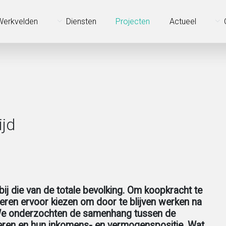
Werkvelden
Diensten
Projecten
Actueel
ijd
bij die van de totale bevolking. Om koopkracht te
ren ervoor kiezen om door te blijven werken na
. We onderzochten de samenhang tussen de
deren en hun inkomens- en vermogenspositie. Wat