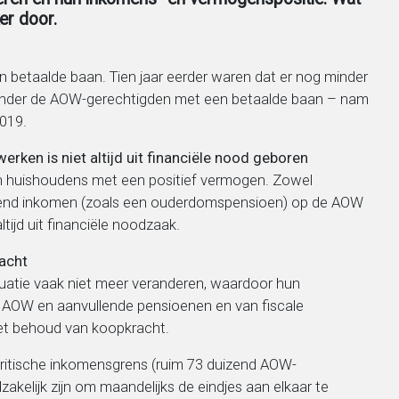
er door.
betaalde baan. Tien jaar eerder waren dat er nog minder
l onder de AOW-gerechtigden met een betaalde baan – nam
2019.
ken is niet altijd uit financiële nood geboren
 huishoudens met een positief vermogen. Zowel
llend inkomen (zoals een ouderdomspensioen) op de AOW
ijd uit financiële noodzaak.
acht
atie vaak niet meer veranderen, waardoor hun
de AOW en aanvullende pensioenen en van fiscale
het behoud van koopkracht.
ritische inkomensgrens (ruim 73 duizend AOW-
elijk zijn om maandelijks de eindjes aan elkaar te