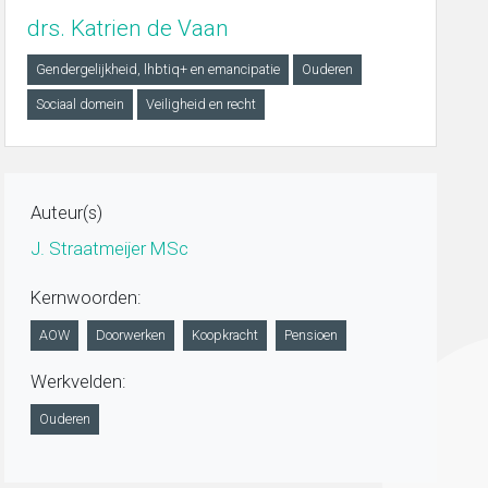
drs. Katrien de Vaan
Gendergelijkheid, lhbtiq+ en emancipatie
Ouderen
Sociaal domein
Veiligheid en recht
Auteur(s)
J. Straatmeijer MSc
Kernwoorden:
AOW
Doorwerken
Koopkracht
Pensioen
Werkvelden:
Ouderen