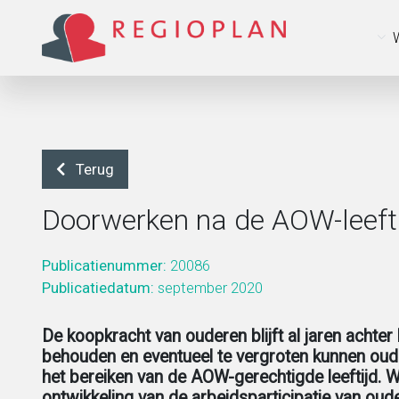
Terug
Doorwerken na de AOW-leeft
Arbeid en sociale zekerheid
Beleidsonderzoek
Missie
Publicatienummer:
20086
Gendergelijkheid, lhbtiq+ en emancipatie
Beleid uitvoeren
MVO & kwaliteit
Publicatiedatum:
september 2020
De koopkracht van ouderen blijft al jaren achter 
Jeugd
Beleid ontwikkelen
Medewerkers
behouden en eventueel te vergroten kunnen oude
het bereiken van de AOW-gerechtigde leeftijd
Leefstijl en duurzaamheid
Dataoplossingen
Werken bij
ontwikkeling van de arbeidsparticipatie van ou