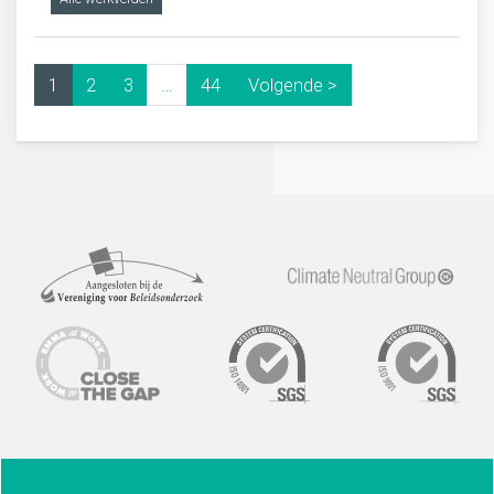
1
2
3
…
44
Volgende >