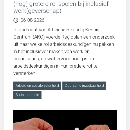
(nog) grotere rol spelen bij inclusief
werk(geverschap)
Migratie, integratie en diversiteit
06-08-2026
In opdracht van Arbeidsdeskundig Kennis
Onderwijs
Centrum (AKC) voerde Regioplan een onderzoek
uit naar welke rol arbeidsdeskundigen nu pakken
Ouderen
in het inclusiever maken van werk en
organisaties, en wat ervoor nodig is om
Sociaal domein
arbeidsdeskundigen in hun bredere rol te
versterken
Veiligheid en recht
Arbeid en sociale zekerheid
Duurzame inzetbaarheid
Sociaal domein