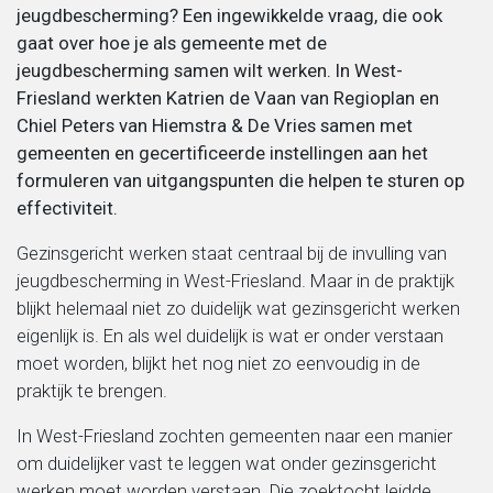
jeugdbescherming? Een ingewikkelde vraag, die ook
gaat over hoe je als gemeente met de
Migratie, integratie en diversiteit
jeugdbescherming samen wilt werken. In West-
Friesland werkten Katrien de Vaan van Regioplan en
Onderwijs
Chiel Peters van Hiemstra & De Vries samen met
gemeenten en gecertificeerde instellingen aan het
Ouderen
formuleren van uitgangspunten die helpen te sturen op
effectiviteit.
Sociaal domein
Gezinsgericht werken staat centraal bij de invulling van
jeugdbescherming in West-Friesland. Maar in de praktijk
Veiligheid en recht
blijkt helemaal niet zo duidelijk wat gezinsgericht werken
eigenlijk is. En als wel duidelijk is wat er onder verstaan
moet worden, blijkt het nog niet zo eenvoudig in de
praktijk te brengen.
In West-Friesland zochten gemeenten naar een manier
om duidelijker vast te leggen wat onder gezinsgericht
werken moet worden verstaan. Die zoektocht leidde