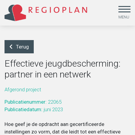
MENU
Terug
Effectieve jeugdbescherming:
partner in een netwerk
Arbeid en sociale zekerheid
Beleidsonderzoek
Missie
Afgerond project
Gendergelijkheid, lhbtiq+ en emancipatie
Beleid uitvoeren
MVO & kwaliteit
Publicatienummer:
22065
Publicatiedatum:
juni 2023
Jeugd
Beleid ontwikkelen
Medewerkers
Hoe geef je de opdracht aan gecertificeerde
Leefstijl en duurzaamheid
Dataoplossingen
Werken bij
instellingen zo vorm, dat die leidt tot een effectieve