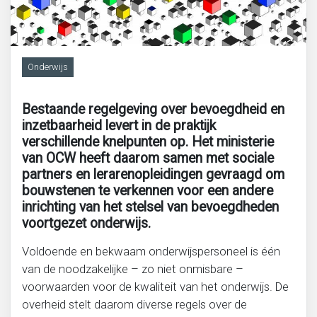
Migratie, integratie en diversiteit
Onderwijs
Onderwijs
Bestaande regelgeving over bevoegdheid en
Ouderen
inzetbaarheid levert in de praktijk
verschillende knelpunten op. Het ministerie
Sociaal domein
van OCW heeft daarom samen met sociale
partners en lerarenopleidingen gevraagd om
bouwstenen te verkennen voor een andere
Veiligheid en recht
inrichting van het stelsel van bevoegdheden
voortgezet onderwijs.
Voldoende en bekwaam onderwijspersoneel is één
van de noodzakelijke – zo niet onmisbare –
voorwaarden voor de kwaliteit van het onderwijs. De
overheid stelt daarom diverse regels over de