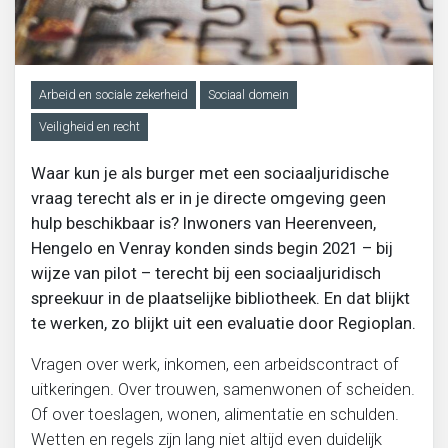
Migratie, integratie en diversiteit
Arbeid en sociale zekerheid
Sociaal domein
Onderwijs
Veiligheid en recht
Ouderen
Waar kun je als burger met een sociaaljuridische
vraag terecht als er in je directe omgeving geen
Sociaal domein
hulp beschikbaar is? Inwoners van Heerenveen,
Hengelo en Venray konden sinds begin 2021 – bij
wijze van pilot – terecht bij een sociaaljuridisch
Veiligheid en recht
spreekuur in de plaatselijke bibliotheek. En dat blijkt
te werken, zo blijkt uit een evaluatie door Regioplan.
Vragen over werk, inkomen, een arbeidscontract of
uitkeringen. Over trouwen, samenwonen of scheiden.
Of over toeslagen, wonen, alimentatie en schulden.
Wetten en regels zijn lang niet altijd even duidelijk