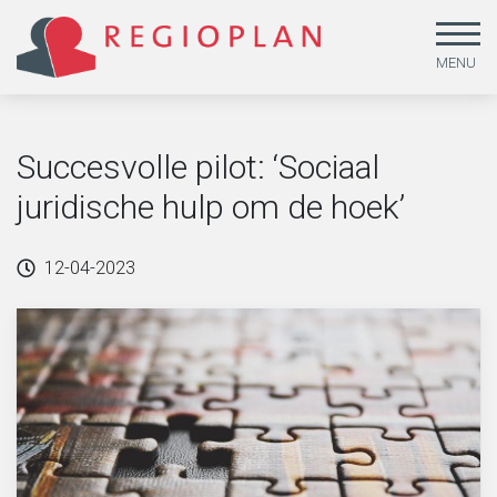
MENU
Succesvolle pilot: ‘Sociaal
juridische hulp om de hoek’
12-04-2023
Arbeid en sociale zekerheid
Beleidsonderzoek
Missie
Gendergelijkheid, lhbtiq+ en emancipatie
Beleid uitvoeren
MVO & kwaliteit
Jeugd
Beleid ontwikkelen
Medewerkers
Leefstijl en duurzaamheid
Dataoplossingen
Werken bij