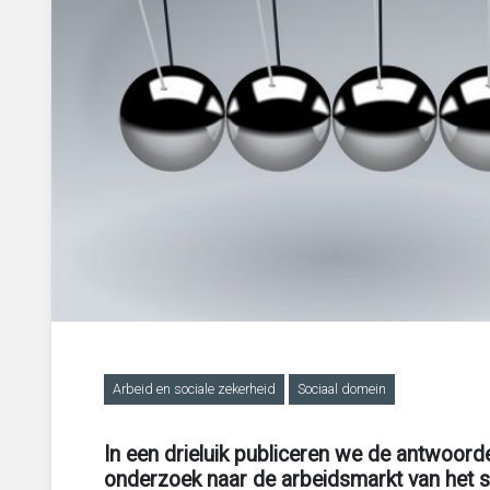
Migratie, integratie en diversiteit
Onderwijs
Ouderen
Sociaal domein
Veiligheid en recht
Arbeid en sociale zekerheid
Sociaal domein
In een drieluik publiceren we de antwoor
onderzoek naar de arbeidsmarkt van het 