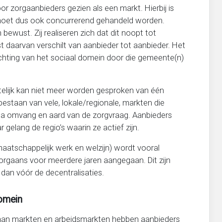
 zorgaanbieders gezien als een markt. Hierbij is
 moet dus ook concurrerend gehandeld worden.
 bewust. Zij realiseren zich dat dit noopt tot
st daarvan verschilt van aanbieder tot aanbieder. Het
richting van het sociaal domein door die gemeente(n)
itelijk kan niet meer worden gesproken van één
bestaan van vele, lokale/regionale, markten die
n qua omvang en aard van de zorgvraag. Aanbieders
gelang de regio’s waarin ze actief zijn.
maatschappelijk werk en welzijn) wordt vooral
orgaans voor meerdere jaren aangegaan. Dit zijn
 dan vóór de decentralisaties.
domein
 aan markten en arbeidsmarkten hebben aanbieders