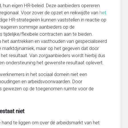
id, hun eigen HR-beleid. Deze aanbieders opereren
regionaal. Voor zover de opzet en reikwijdte van
het
dige HR-strategieën kunnen vaststellen in reactie op
 reageren sommige aanbieders op de
ijdelijke/flexibele contracten aan te bieden.
p het aantrekken en vasthouden van gespecialiseerd
 de marktdynamiek, maar op het gegeven dat door
t resultaat. Van zorgaanbieders wordt hierbij dus
 en ondersteuning het gewenste resultaat oplevert.
 werknemers in het sociaal domein niet een
erhoudingen en arbeidsvoorwaarden. Door
 is gewezen op de toegenomen ruimte voor de
staat niet
de hand te liggen om over dé arbeidsmarkt van het