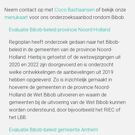
Neem contact op met
Coco Bastiaansen
of bekijk onze
Migratie, integratie en diversiteit
menukaart
voor ons onderzoeksaanbod rondom Bibob.
Evaluatie Bibob-beleid provincie Noord-Holland
Onderwijs
Regioplan heeft onderzoek gedaan naar het Bibob-
Ouderen
beleid in de gemeenten van de provincie Noord-
Holland. Hierbij is getoetst of de wetswijzigingen uit
2020 en 2022 zijn doorgevoerd en is onderzocht
Sociaal domein
welke ontwikkelingen de aanbevelingen uit 2019
hebben opgeleverd. Zo is inzichtelijk gemaakt in
Veiligheid en recht
hoeverre de gemeenten in de provincie Noord-
Holland de Wet Bibob uitvoeren en waarin de
gemeenten bij de uitvoering van de Wet Bibob kunnen
worden ondersteund, door bijvoorbeeld het RIEC of
het LBB.
Evaluatie Bibob-beleid gemeente Arnhem