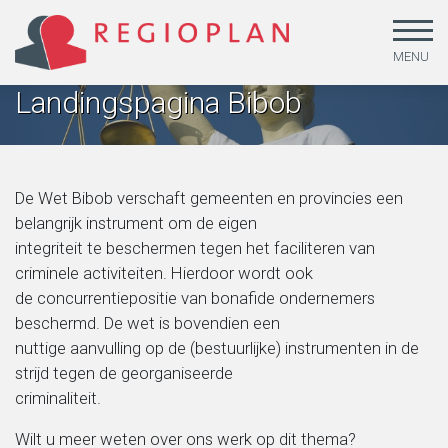
MENU
Landingspagina Bibob
De Wet Bibob verschaft gemeenten en provincies een
belangrijk instrument om de eigen
integriteit te beschermen tegen het faciliteren van
Arbeid en sociale zekerheid
Beleidsonderzoek
Missie
criminele activiteiten. Hierdoor wordt ook
de concurrentiepositie van bonafide ondernemers
Gendergelijkheid, lhbtiq+ en emancipatie
Beleid uitvoeren
MVO & kwaliteit
beschermd. De wet is bovendien een
nuttige aanvulling op de (bestuurlijke) instrumenten in de
strijd tegen de georganiseerde
Jeugd
Beleid ontwikkelen
Medewerkers
criminaliteit.
Leefstijl en duurzaamheid
Dataoplossingen
Werken bij
Wilt u meer weten over ons werk op dit thema?