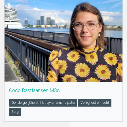
Coco Bastiaansen MSc
Gendergelijkheid, lhbtiq+ en emancipatie
Veiligheid en recht
Zorg