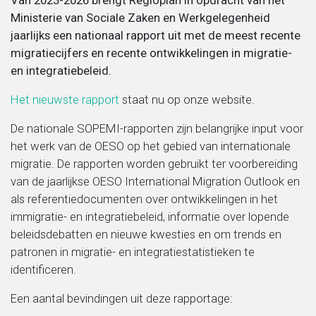
Van 2023-2026 brengt Regioplan in opdracht van het
Ministerie van Sociale Zaken en Werkgelegenheid
Migratie, integratie en diversiteit
jaarlijks een nationaal rapport uit met de meest recente
migratiecijfers en recente ontwikkelingen in migratie-
en integratiebeleid.
Onderwijs
Het nieuwste rapport
staat nu op onze website.
Ouderen
De nationale SOPEMI-rapporten zijn belangrijke input voor
het werk van de OESO op het gebied van internationale
Sociaal domein
migratie. De rapporten worden gebruikt ter voorbereiding
van de jaarlijkse OESO International Migration Outlook en
Veiligheid en recht
als referentiedocumenten over ontwikkelingen in het
immigratie- en integratiebeleid, informatie over lopende
beleidsdebatten en nieuwe kwesties en om trends en
patronen in migratie- en integratiestatistieken te
identificeren.
Een aantal bevindingen uit deze rapportage: