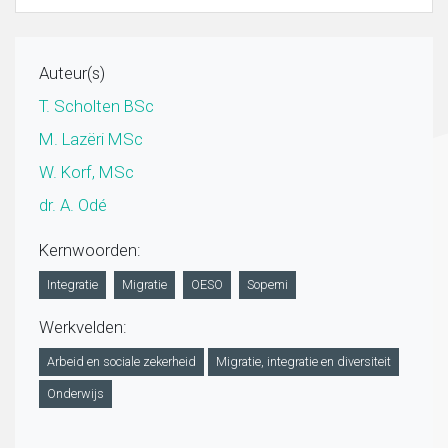
Auteur(s)
T. Scholten BSc
M. Lazëri MSc
W. Korf, MSc
dr. A. Odé
Kernwoorden:
Integratie
Migratie
OESO
Sopemi
Werkvelden:
Arbeid en sociale zekerheid
Migratie, integratie en diversiteit
Onderwijs