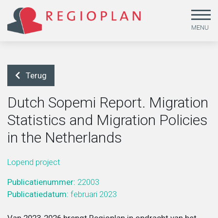
MENU
Terug
Dutch Sopemi Report. Migration
Statistics and Migration Policies
Arbeid en sociale zekerheid
Beleidsonderzoek
Missie
in the Netherlands
Gendergelijkheid, lhbtiq+ en emancipatie
Beleid uitvoeren
MVO & kwaliteit
Lopend project
Publicatienummer:
22003
Jeugd
Beleid ontwikkelen
Medewerkers
Publicatiedatum:
februari 2023
Leefstijl en duurzaamheid
Dataoplossingen
Werken bij