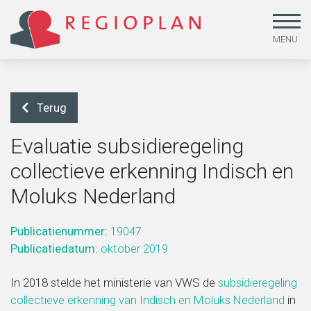
MENU
Terug
Evaluatie subsidieregeling
collectieve erkenning Indisch en
Arbeid en sociale zekerheid
Beleidsonderzoek
Missie
Moluks Nederland
Gendergelijkheid, lhbtiq+ en emancipatie
Beleid uitvoeren
MVO & kwaliteit
Publicatienummer:
19047
Publicatiedatum:
oktober 2019
Jeugd
Beleid ontwikkelen
Medewerkers
In 2018 stelde het ministerie van VWS de
subsidieregeling
collectieve erkenning van Indisch en Moluks Nederland
in
Leefstijl en duurzaamheid
Dataoplossingen
Werken bij