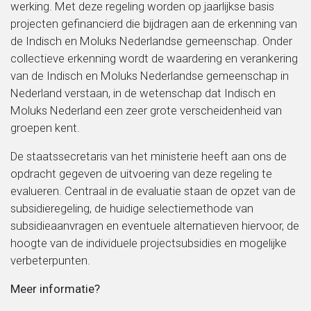
werking. Met deze regeling worden op jaarlijkse basis
projecten gefinancierd die bijdragen aan de erkenning van
Migratie, integratie en diversiteit
de Indisch en Moluks Nederlandse gemeenschap. Onder
collectieve erkenning wordt de waardering en verankering
Onderwijs
van de Indisch en Moluks Nederlandse gemeenschap in
Nederland verstaan, in de wetenschap dat Indisch en
Moluks Nederland een zeer grote verscheidenheid van
Ouderen
groepen kent.
Sociaal domein
De staatssecretaris van het ministerie heeft aan ons de
opdracht gegeven de uitvoering van deze regeling te
evalueren. Centraal in de evaluatie staan de opzet van de
Veiligheid en recht
subsidieregeling, de huidige selectiemethode van
subsidieaanvragen en eventuele alternatieven hiervoor, de
hoogte van de individuele projectsubsidies en mogelijke
verbeterpunten.
Meer informatie?