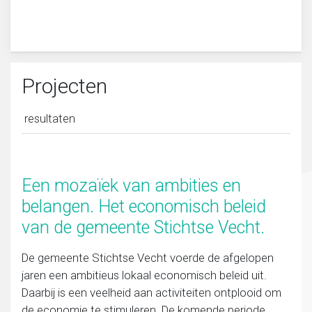
Migratie, integratie en diversiteit
Onderwijs
Projecten
Ouderen
resultaten
Sociaal domein
Een mozaïek van ambities en
Veiligheid en recht
belangen. Het economisch beleid
van de gemeente Stichtse Vecht.
De gemeente Stichtse Vecht voerde de afgelopen
jaren een ambitieus lokaal economisch beleid uit.
Daarbij is een veelheid aan activiteiten ontplooid om
de economie te stimuleren. De komende periode