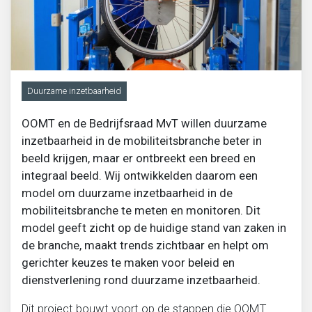
Migratie, integratie en diversiteit
Onderwijs
Duurzame inzetbaarheid
Ouderen
OOMT en de Bedrijfsraad MvT willen duurzame
inzetbaarheid in de mobiliteitsbranche beter in
Sociaal domein
beeld krijgen, maar er ontbreekt een breed en
integraal beeld. Wij ontwikkelden daarom een
Veiligheid en recht
model om duurzame inzetbaarheid in de
mobiliteitsbranche te meten en monitoren. Dit
model geeft zicht op de huidige stand van zaken in
de branche, maakt trends zichtbaar en helpt om
gerichter keuzes te maken voor beleid en
dienstverlening rond duurzame inzetbaarheid.
Dit project bouwt voort op de stappen die OOMT