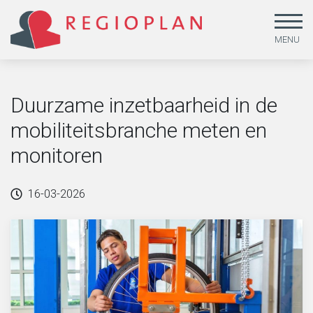
MENU
Duurzame inzetbaarheid in de
mobiliteitsbranche meten en
monitoren
Arbeid en sociale zekerheid
Beleidsonderzoek
Missie
16-03-2026
Gendergelijkheid, lhbtiq+ en emancipatie
Beleid uitvoeren
MVO & kwaliteit
Jeugd
Beleid ontwikkelen
Medewerkers
Leefstijl en duurzaamheid
Dataoplossingen
Werken bij