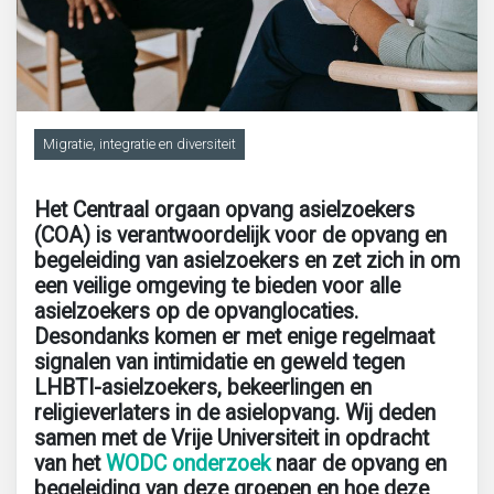
Migratie, integratie en diversiteit
Onderwijs
Migratie, integratie en diversiteit
Ouderen
Het Centraal orgaan opvang asielzoekers
(COA) is verantwoordelijk voor de opvang en
Sociaal domein
begeleiding van asielzoekers en zet zich in om
een veilige omgeving te bieden voor alle
Veiligheid en recht
asielzoekers op de opvanglocaties.
Desondanks komen er met enige regelmaat
signalen van intimidatie en geweld tegen
LHBTI-asielzoekers, bekeerlingen en
religieverlaters in de asielopvang. Wij deden
samen met de Vrije Universiteit in opdracht
van het
WODC
onderzoek
naar de opvang en
begeleiding van deze groepen en hoe deze