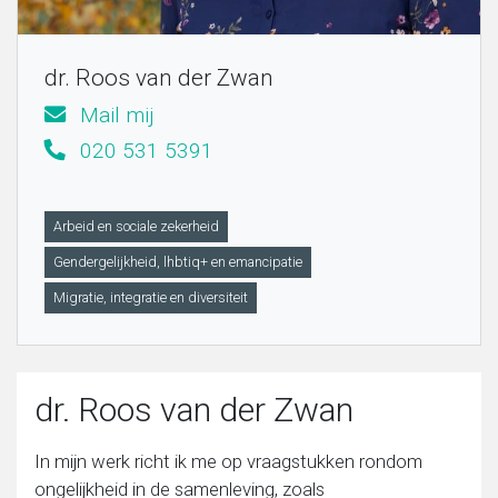
Migratie, integratie en diversiteit
dr. Roos van der Zwan
Mail mij
Onderwijs
020 531 5391
Ouderen
Arbeid en sociale zekerheid
Sociaal domein
Gendergelijkheid, lhbtiq+ en emancipatie
Migratie, integratie en diversiteit
Veiligheid en recht
dr. Roos van der Zwan
In mijn werk richt ik me op vraagstukken rondom
ongelijkheid in de samenleving, zoals