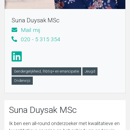
Migratie, integratie en diversiteit
Suna Duysak MSc
Mail mij
Onderwijs
020 - 5 315 354
Ouderen
Sociaal domein
Gendergelijkheid, lhbtiq+ en emancipatie
Jeugd
Veiligheid en recht
Onderwijs
Suna Duysak MSc
Ik ben een all-round onderzoeker met kwalitatieve en