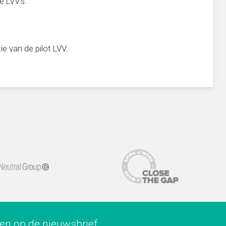
e LVV’s.
e van de pilot LVV.
ren op de nieuwsbrief