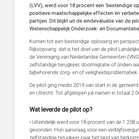
(LVV), werd voor 18 procent een ‘bestendige op
positieve maatschappelijke effecten én verbe
partijen. Dit blijkt uit de eindevaluatie van de p
Wetenschappelijk Onderzoek- en Documentati
Komen tot een bestendige oplossing en perspecti
Rijksopvang: dat is het doel van de pilot Landeli
de Vereniging van Nederlandse Gemeenten (VNG)
zelfstandige terugkeer, doormigratie of (indien aan
bijbehorende zorg- en of veiligheidsproblematiek 
De pilot ging medio 2019 van start in de gemee
en Utrecht. Tot afgelopen juli namen in totaal 2.
Wat leverde de pilot op?
• Uiteindelijk werd voor 18 procent van de 1.258
gevonden. Hun aanvraag voor een verblijfsvergunning
zelfstandige terugkeer naar het land van herkoms