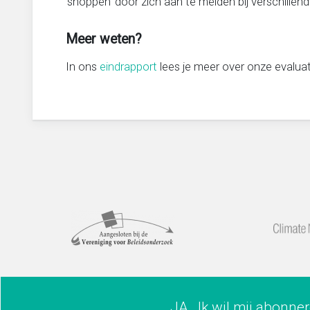
‘shoppen’ door zich aan te melden bij verschillend
Meer weten?
In ons
eindrapport
lees je meer over onze evaluati
JA , Ik wil mij abonne