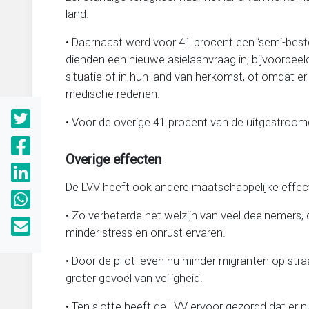
land.
• Daarnaast werd voor 41 procent een ‘semi-bes
dienden een nieuwe asielaanvraag in; bijvoorbeel
situatie of in hun land van herkomst, of omdat e
medische redenen.
• Voor de overige 41 procent van de uitgestroo
Overige effecten
De LVV heeft ook andere maatschappelijke effecte
• Zo verbeterde het welzijn van veel deelnemers,
minder stress en onrust ervaren.
• Door de pilot leven nu minder migranten op stra
groter gevoel van veiligheid.
• Ten slotte heeft de LVV ervoor gezorgd dat er 