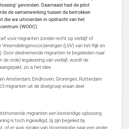
lossing’ gevonden. Daarnaast had de pilot
terde de samenwerking tussen de betrokken
ilot die we uitvoerden in opdracht van het
ecentrum (WODC).
ef voor migranten zonder recht op verblijf of
jke Vreemdelingenvoorzieningen (LVV) van het Rijk en
. Door deelnemende migranten te begeleiden naar
 de orde) legalisering van verblijf, wordt de
aangepakt, zo is het idee.
nten Amsterdam, Eindhoven, Groningen, Rotterdam
065 migranten uit de doelgroep eraan deel.
 uitstromende migranten een bestendige oplossing
 is toch ingewilligd, zij zijn begeleid bij
t, of er was sprake van doormigratie naar een ander