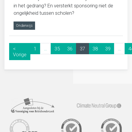
in het gedrang? En versterkt sponsoring niet de
ongelijkheid tussen scholen?
Onderwijs
<
1
…
35
36
37
38
39
…
4
Vorige