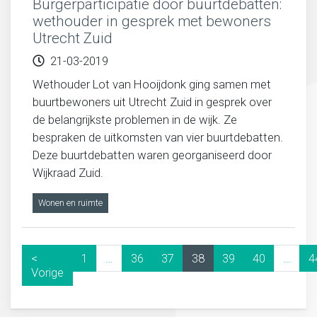
Burgerparticipatie door buurtdebatten:
wethouder in gesprek met bewoners
Utrecht Zuid
21-03-2019
Wethouder Lot van Hooijdonk ging samen met
buurtbewoners uit Utrecht Zuid in gesprek over
de belangrijkste problemen in de wijk. Ze
bespraken de uitkomsten van vier buurtdebatten.
Deze buurtdebatten waren georganiseerd door
Wijkraad Zuid.
Wonen en ruimte
<
1
…
36
37
38
39
40
…
4
Vorige